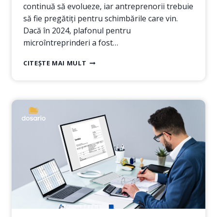
continuă să evolueze, iar antreprenorii trebuie
să fie pregătiți pentru schimbările care vin.
Dacă în 2024, plafonul pentru
microîntreprinderi a fost…
PLAFONUL
CITEȘTE MAI MULT
MICRO
SCADE
LA
250.000
EUR:
TRECEREA
LA
IMPOZITUL
PE
PROFIT
DIN
2025