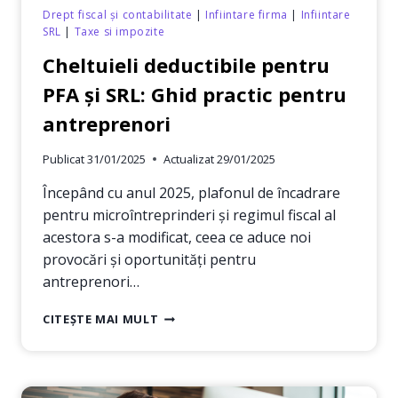
Drept fiscal și contabilitate
|
Infiintare firma
|
Infiintare
SRL
|
Taxe si impozite
Cheltuieli deductibile pentru
PFA și SRL: Ghid practic pentru
antreprenori
Publicat
31/01/2025
Actualizat
29/01/2025
Începând cu anul 2025, plafonul de încadrare
pentru microîntreprinderi și regimul fiscal al
acestora s-a modificat, ceea ce aduce noi
provocări și oportunități pentru
antreprenori…
CHELTUIELI
CITEȘTE MAI MULT
DEDUCTIBILE
PENTRU
PFA
ȘI