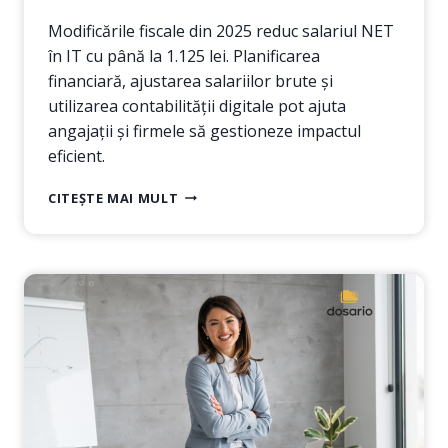
Modificările fiscale din 2025 reduc salariul NET
în IT cu până la 1.125 lei. Planificarea
financiară, ajustarea salariilor brute și
utilizarea contabilității digitale pot ajuta
angajații și firmele să gestioneze impactul
eficient.
MODIFICĂRI
CITEȘTE MAI MULT
FISCALE
ÎN
DOMENIUL
IT
DIN
2025.
IMPACTUL
ASUPRA
ANGAJAȚILOR
IT
ȘI
SOLUȚII