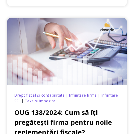
138/2024
ȘI
NOILE
TERMENE
PENTRU
SITUAȚIILE
FINANCIARE
Drept fiscal și contabilitate
|
Infiintare firma
|
Infiintare
SRL
|
Taxe si impozite
OUG 138/2024: Cum să îți
pregătești firma pentru noile
reglementări fiscale?