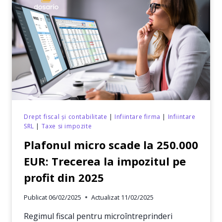
PENTRU
O
ACTUALIZARE
CORECTĂ
A
CODURILOR
Drept fiscal și contabilitate
|
Infiintare firma
|
Infiintare
SRL
|
Taxe si impozite
Plafonul micro scade la 250.000
EUR: Trecerea la impozitul pe
profit din 2025
Publicat
06/02/2025
Actualizat
11/02/2025
Regimul fiscal pentru microîntreprinderi