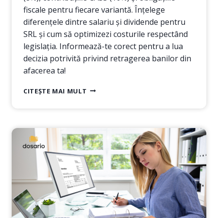
fiscale pentru fiecare variantă. Înțelege
diferențele dintre salariu și dividende pentru
SRL și cum să optimizezi costurile respectând
legislația. Informează-te corect pentru a lua
decizia potrivită privind retragerea banilor din
afacerea ta!
DIVIDENDE
CITEȘTE MAI MULT
SAU
SALARIU:
CARE
ESTE
CEA
MAI
EFICIENTĂ
METODĂ
DE
RETRAGERE
A
BANILOR
DIN