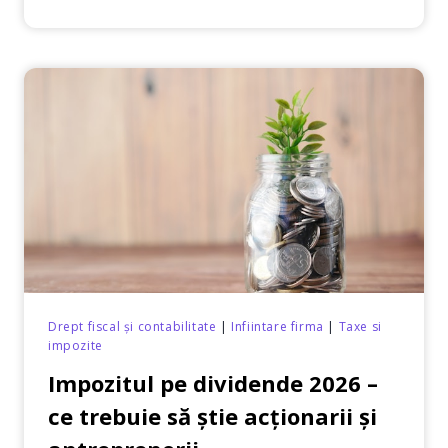
ȘI
CÂND
TE
AFECTEAZĂ
REDUCEREA
PLAFONULUI
MICRO
LA
100.000
EURO
DIN
IANUARIE
2026
Drept fiscal și contabilitate
|
Infiintare firma
|
Taxe si
impozite
Impozitul pe dividende 2026 –
ce trebuie să știe acționarii și