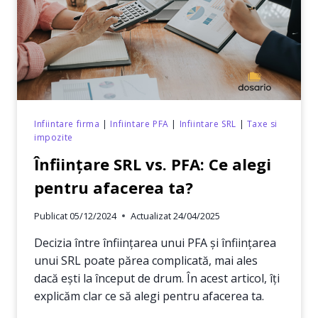
REGLEMENTĂRI
FISCALE?
Infiintare firma
|
Infiintare PFA
|
Infiintare SRL
|
Taxe si
impozite
Înființare SRL vs. PFA: Ce alegi
pentru afacerea ta?
Publicat
05/12/2024
Actualizat
24/04/2025
Decizia între înființarea unui PFA și înființarea
unui SRL poate părea complicată, mai ales
dacă ești la început de drum. În acest articol, îți
explicăm clar ce să alegi pentru afacerea ta.