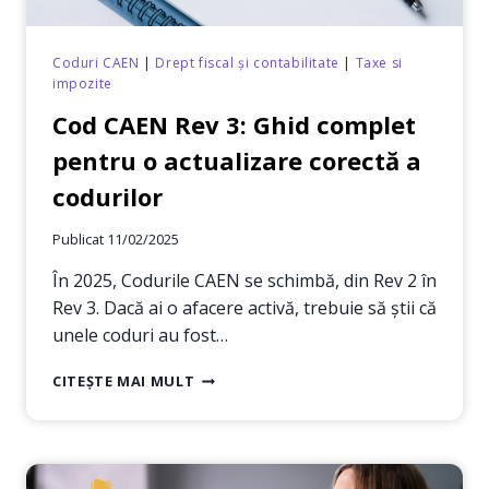
Coduri CAEN
|
Drept fiscal și contabilitate
|
Taxe si
impozite
Cod CAEN Rev 3: Ghid complet
pentru o actualizare corectă a
codurilor
Publicat
11/02/2025
În 2025, Codurile CAEN se schimbă, din Rev 2 în
Rev 3. Dacă ai o afacere activă, trebuie să știi că
unele coduri au fost…
COD
CITEȘTE MAI MULT
CAEN
REV
3:
GHID
COMPLET