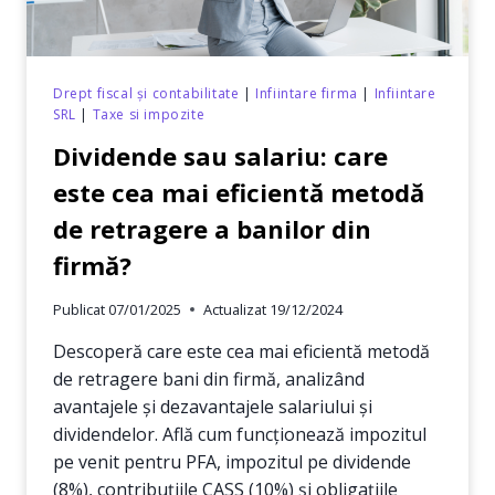
PENTRU
FIRME
Drept fiscal și contabilitate
|
Infiintare firma
|
Infiintare
SRL
|
Taxe si impozite
Dividende sau salariu: care
este cea mai eficientă metodă
de retragere a banilor din
firmă?
Publicat
07/01/2025
Actualizat
19/12/2024
Descoperă care este cea mai eficientă metodă
de retragere bani din firmă, analizând
avantajele și dezavantajele salariului și
dividendelor. Află cum funcționează impozitul
pe venit pentru PFA, impozitul pe dividende
(8%), contribuțiile CASS (10%) și obligațiile