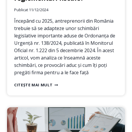
Publicat
11/12/2024
Începând cu 2025, antreprenorii din România
trebuie să se adapteze unor schimbări
legislative importante aduse de Ordonanța de
Urgență nr. 138/2024, publicată în Monitorul
Oficial nr. 1.222 din 5 decembrie 2024. În acest
articol, vom analiza ce înseamnă aceste
schimbări, ce provocări aduc și cum îți poți
pregăti firma pentru a le face față
OUG
CITEȘTE MAI MULT
138/2024:
CUM
SĂ
ÎȚI
PREGĂTEȘTI
FIRMA
PENTRU
NOILE