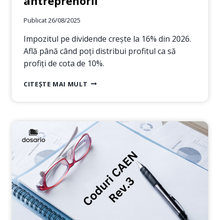
antreprenorii
Publicat
26/08/2025
Impozitul pe dividende crește la 16% din 2026.
Află până când poți distribui profitul ca să
profiți de cota de 10%.
IMPOZITUL
CITEȘTE MAI MULT
PE
DIVIDENDE
2026
–
CE
TREBUIE
SĂ
ȘTIE
ACȚIONARII
ȘI
ANTREPRENORII