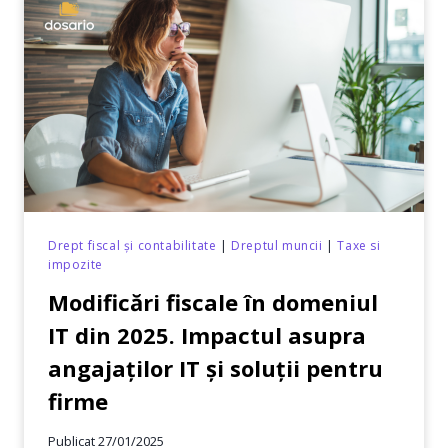
SRL:
GHID
PRACTIC
PENTRU
ANTREPRENORI
Drept fiscal și contabilitate
|
Dreptul muncii
|
Taxe si
impozite
Modificări fiscale în domeniul
IT din 2025. Impactul asupra
angajaților IT și soluții pentru
firme
Publicat
27/01/2025