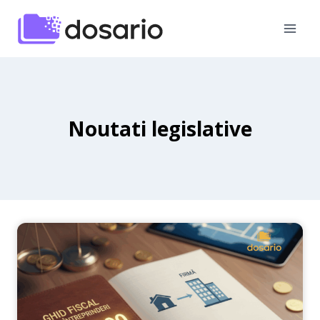
Skip
to
content
Noutati legislative