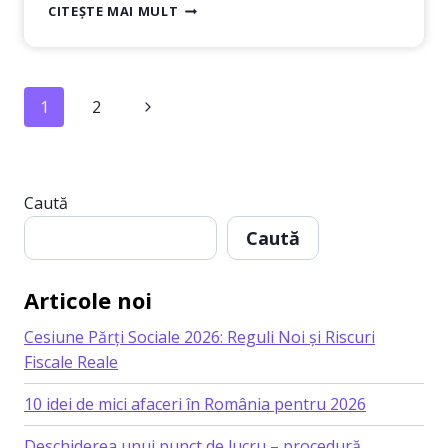
ÎNFIINȚARE
CITEȘTE MAI MULT
SRL
VS.
PFA:
CE
Page
Next
1
2
ALEGI
PENTRU
navigation
Page
AFACEREA
TA?
Caută
Caută
Articole noi
Cesiune Părți Sociale 2026: Reguli Noi și Riscuri
Fiscale Reale
10 idei de mici afaceri în România pentru 2026
Deschiderea unui punct de lucru – procedură