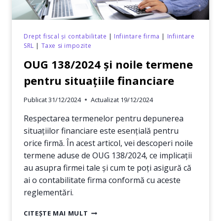
FIRMĂ?
Drept fiscal și contabilitate
|
Infiintare firma
|
Infiintare
SRL
|
Taxe si impozite
OUG 138/2024 și noile termene
pentru situațiile financiare
Publicat
31/12/2024
Actualizat
19/12/2024
Respectarea termenelor pentru depunerea
situațiilor financiare este esențială pentru
orice firmă. În acest articol, vei descoperi noile
termene aduse de OUG 138/2024, ce implicații
au asupra firmei tale și cum te poți asigură că
ai o contabilitate firma conformă cu aceste
reglementări.
OUG
CITEȘTE MAI MULT