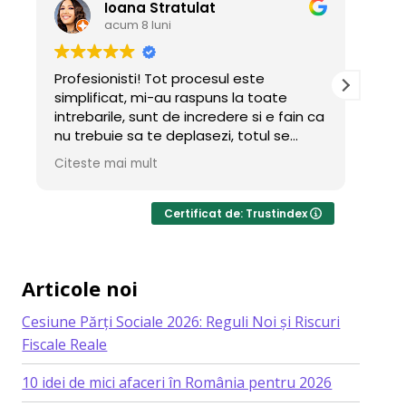
Ioana Stratulat
Irin
acum 8 luni
acum
Profesionisti! Tot procesul este
Teama de or
simplificat, mi-au raspuns la toate
birocrație 
intrebarile, sunt de incredere si e fain ca
am avut cu 
nu trebuie sa te deplasezi, totul se
frumos și e
intampla online.
ideal când 
Citeste mai mult
Citeste mai
Daca voi mai deschide firme, sigur tot
stres. Prom
cu Dosario voi colabora caci a fost tare
profesional
simplu si rapid.
mulțumesc 
Certificat de: Trustindex
Multumesc!
Articole noi
Cesiune Părți Sociale 2026: Reguli Noi și Riscuri
Fiscale Reale
10 idei de mici afaceri în România pentru 2026