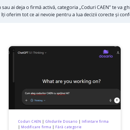
sau ai deja o firmă activă, categoria „Coduri CAEN” te va gh
 îți oferim tot ce ai nevoie pentru a lua decizii corecte și co
Coduri CAEN
|
Ghidurile Dosario
|
Infiintare firma
|
Modificare firma
|
Fără categorie