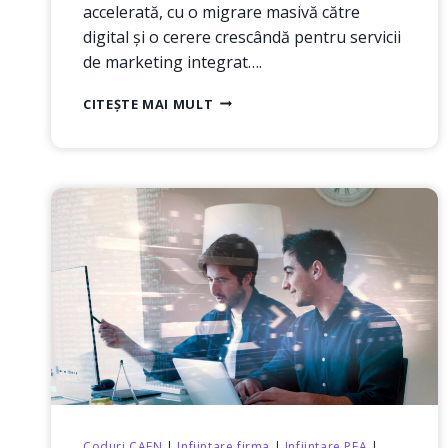
accelerată, cu o migrare masivă către
digital și o cerere crescândă pentru servicii
de marketing integrat….
GHID
CITEȘTE MAI MULT
COMPLET
PENTRU
ÎNFIINȚAREA
UNEI
FIRME
CU
COD
CAEN 7311
–
AGENȚII
DE
PUBLICITATE
Coduri CAEN
|
Infiintare firma
|
Infiintare PFA
|