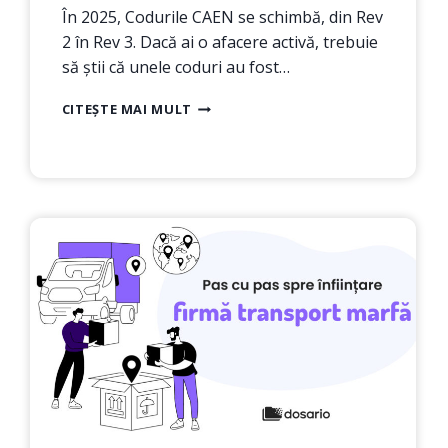
În 2025, Codurile CAEN se schimbă, din Rev
2 în Rev 3. Dacă ai o afacere activă, trebuie
să știi că unele coduri au fost…
COD
CITEȘTE MAI MULT
CAEN
REV
3:
GHID
COMPLET
PENTRU
O
ACTUALIZARE
CORECTĂ
A
CODURILOR