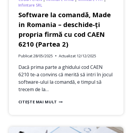
Infiintare SRL
Software la comandă, Made
in Romania – deschide-ți
propria firmă cu cod CAEN
6210 (Partea 2)
Publicat
28/05/2025
Actualizat
12/12/2025
Dacă prima parte a ghidului cod CAEN
6210 te-a convins că merită să intri în jocul
software-ului la comandă, e timpul să
trecem de la…
SOFTWARE
CITEȘTE MAI MULT
LA
COMANDĂ,
MADE
IN
ROMANIA