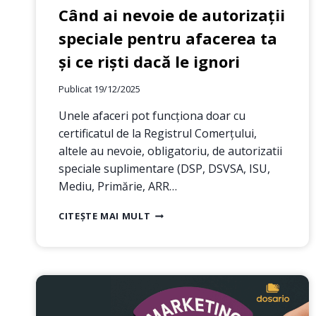
Când ai nevoie de autorizații
speciale pentru afacerea ta
și ce riști dacă le ignori
Publicat
19/12/2025
Unele afaceri pot funcționa doar cu
certificatul de la Registrul Comerțului,
altele au nevoie, obligatoriu, de autorizatii
speciale suplimentare (DSP, DSVSA, ISU,
Mediu, Primărie, ARR…
CÂND
CITEȘTE MAI MULT
AI
NEVOIE
DE
AUTORIZAȚII
SPECIALE
PENTRU
AFACEREA