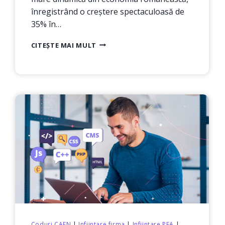
înregistrând o creștere spectaculoasă de
35% în…
GHIDUL
CITEȘTE MAI MULT
COMPLET
CAEN
7022:
CONSULTANȚA
DE
AFACERI
ȘI
MANAGEMENT
ÎN
ROMÂNIA
Coduri CAEN
|
Infiintare firma
|
Infiintare PFA
|