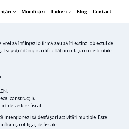
ințări
Modificări
Radieri
Blog
Contact
rei să înființezi o firmă sau să îți extinzi obiectul de
i poți întâmpina dificultăți în relația cu instituțiile
e,
AEN,
ca, construcții),
ct de vedere fiscal.
 intenționezi să desfășori activități multiple. Este
influența obligațiile fiscale.