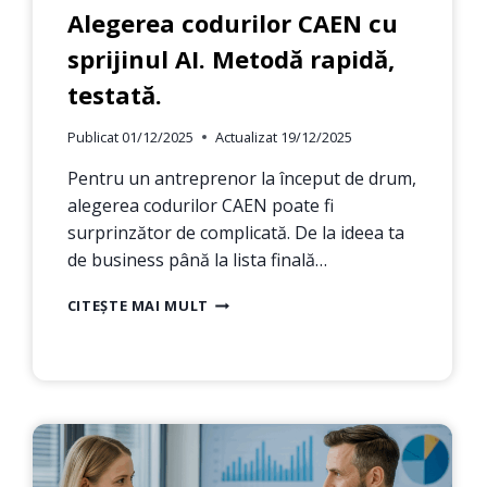
Alegerea codurilor CAEN cu
sprijinul AI. Metodă rapidă,
testată.
Publicat
01/12/2025
Actualizat
19/12/2025
Pentru un antreprenor la început de drum,
alegerea codurilor CAEN poate fi
surprinzător de complicată. De la ideea ta
de business până la lista finală…
ALEGEREA
CITEȘTE MAI MULT
CODURILOR
CAEN
CU
SPRIJINUL
AI.
METODĂ
RAPIDĂ,
TESTATĂ.