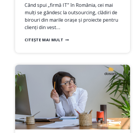
Când spui „firmă IT” în România, cei mai
mulți se gândesc la outsourcing, clădiri de
birouri din marile orașe și proiecte pentru
clienți din vest….
SOFTWARE
CITEȘTE MAI MULT
LA
COMANDĂ,
MADE
IN
ROMANIA
–
DESCHIDE-
ȚI
PROPRIA
FIRMĂ
CU
COD
CAEN
6210
(PARTEA