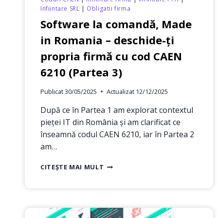
Infiintare SRL
|
Obligatii firma
Software la comandă, Made
in Romania – deschide-ți
propria firmă cu cod CAEN
6210 (Partea 3)
Publicat
30/05/2025
Actualizat
12/12/2025
După ce în Partea 1 am explorat contextul
pieței IT din România și am clarificat ce
înseamnă codul CAEN 6210, iar în Partea 2
am…
SOFTWARE
CITEȘTE MAI MULT
LA
COMANDĂ,
MADE
IN
ROMANIA