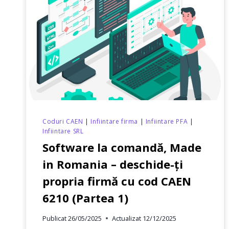
–
DESCHIDE-
ȚI
PROPRIA
FIRMĂ
CU
COD
CAEN
6210
(PARTEA
3)
Coduri CAEN
|
Infiintare firma
|
Infiintare PFA
|
Infiintare SRL
Software la comandă, Made
in Romania – deschide-ți
propria firmă cu cod CAEN
6210 (Partea 1)
Publicat
26/05/2025
Actualizat
12/12/2025