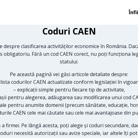
Înfi
Coduri CAEN
despre clasificarea activităților economice în România. Dacă v
 obligatoriu. Fără un cod CAEN corect, nu poți funcționa legal ș
statului.
Pe această pagină vei găsi articole detaliate despre:
 lista codurilor CAEN actualizate conform legislației în vigoar
– explicații simple pentru fiecare tip de activitate,
așii pentru alegerea, adăugarea sau modificarea unui cod C
iale pentru anumite domenii (precum sănătate, educație, hore
durile CAEN cele mai căutate sau cele mai avantajoase din pun
a firmei. Pe lângă acesta, poți alege și coduri secundare, dacă
duri necesită autorizații sau avize speciale, iar altele îți pot 