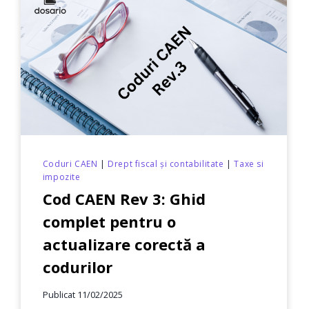
–
DESCHIDE-
ȚI
PROPRIA
FIRMĂ
CU
COD
CAEN
6210
(PARTEA
2)
Coduri CAEN
|
Drept fiscal și contabilitate
|
Taxe si
impozite
Cod CAEN Rev 3: Ghid
complet pentru o
actualizare corectă a
codurilor
Publicat
11/02/2025