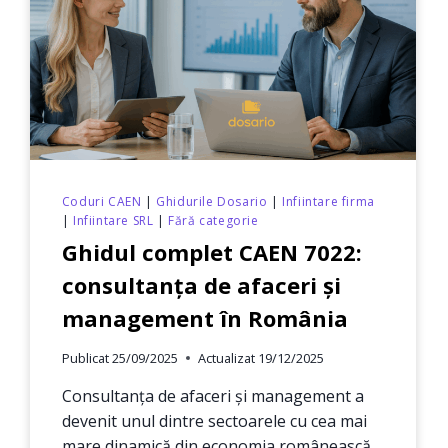
Coduri CAEN
|
Ghidurile Dosario
|
Infiintare firma
|
Infiintare SRL
|
Fără categorie
Ghidul complet CAEN 7022:
consultanța de afaceri și
management în România
Publicat
25/09/2025
Actualizat
19/12/2025
Consultanța de afaceri și management a
devenit unul dintre sectoarele cu cea mai
mare dinamică din economia românească,