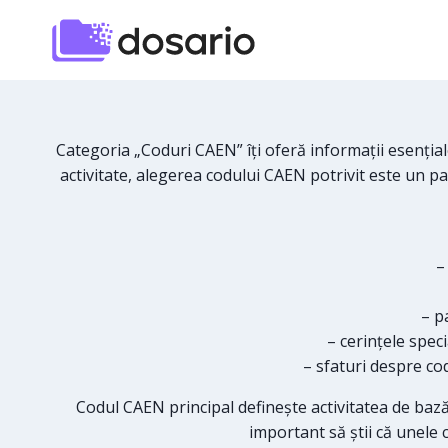
Skip
to
content
Categoria „Coduri CAEN” îți oferă informații esențiale 
activitate, alegerea codului CAEN potrivit este un pas
–
– p
– cerințele spec
– sfaturi despre co
Codul CAEN principal definește activitatea de bază 
important să știi că unele co