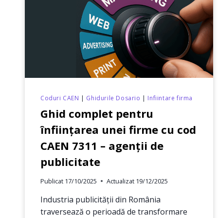
TA
ȘI
CE
RIȘTI
DACĂ
LE
IGNORI
Coduri CAEN
|
Ghidurile Dosario
|
Infiintare firma
Ghid complet pentru
înființarea unei firme cu cod
CAEN 7311 – agenții de
publicitate
Publicat
17/10/2025
Actualizat
19/12/2025
Industria publicității din România
traversează o perioadă de transformare