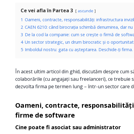
Ce vei afla în Partea 3
ascunde
1
Oameni, contracte, responsabilități: infrastructura inviz
2
CAEN 6210: când birocrația schimbă denumirea, dar nu
3
De la cod la companie: cum se crește o firmă de softw
4
Un sector strategic, un drum birocratic și o oportunitat
5
Imboldul nostru: gata cu așteptarea. Deschide-ți firma.
În acest ultim articol din ghid, discutăm despre cum să
colaborările (cu angajați sau freelanceri), ce trebuie s
dezvolta firma pe termen lung – într-un sector care
Oameni, contracte, responsabilități:
firme de software
Cine poate fi asociat sau administrator