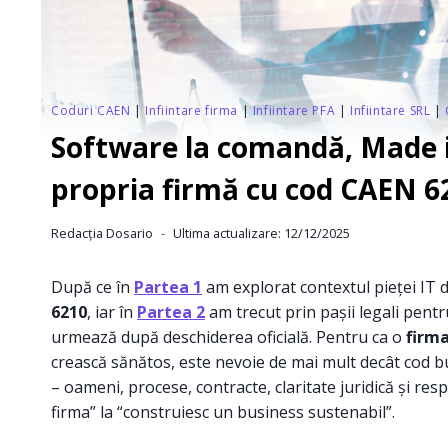
Coduri CAEN
|
Infiintare firma
|
Infiintare PFA
|
Infiintare SRL
|
Software la comandă, Made i
propria firmă cu cod CAEN 62
Redacția Dosario
Ultima actualizare:
12/12/2025
După ce în
Partea 1
am explorat contextul pieței IT 
6210
, iar în
Partea 2
am trecut prin pașii legali pent
urmează după deschiderea oficială. Pentru ca o
firm
crească sănătos, este nevoie de mai mult decât cod bun
– oameni, procese, contracte, claritate juridică și resp
firma” la “construiesc un business sustenabil”.