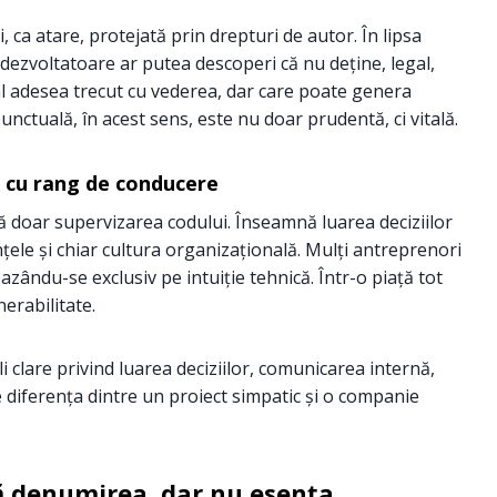
, ca atare, protejată prin drepturi de autor. În lipsa
 dezvoltatoare ar putea descoperi că nu deține, legal,
ual adesea trecut cu vederea, dar care poate genera
unctuală, în acest sens, este nu doar prudentă, ci vitală.
cu rang de conducere
doar supervizarea codului. Înseamnă luarea deciziilor
anțele și chiar cultura organizațională. Mulți antreprenori
azându-se exclusiv pe intuiție tehnică. Într-o piață tot
erabilitate.
 clare privind luarea deciziilor, comunicarea internă,
 diferența dintre un proiect simpatic și o companie
ă denumirea, dar nu esența