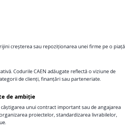
rijini creșterea sau repoziționarea unei firme pe o piață
ativă. Codurile CAEN adăugate reflectă o viziune de
egorii de clienți, finanțări sau parteneriate.
nte de ambiție
 câștigarea unui contract important sau de angajarea
organizarea proiectelor, standardizarea livrabilelor,
ue.