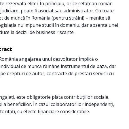
e rezervată elitei. În principiu, orice cetățean român
i judiciare, poate fi asociat sau administrator. Cu toate
drept de muncă în România (pentru străini) – menite să
gislația nu impune studii în domeniu, dar absența unei
uce la decizii de business riscante.
tract
 în România angajarea unui dezvoltator implică o
ul individual de muncă rămâne instrumentul de bază, dar
pe drepturi de autor, contracte de prestări servicii cu
ngajați, este obligatorie plata contribuțiilor sociale,
 a beneficiilor. În cazul colaboratorilor independenți,
torități, cu efecte financiare considerabile.