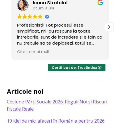
Ioana Stratulat
Iri
acum 8 luni
acu
Profesionisti! Tot procesul este
Teama de o
simplificat, mi-au raspuns la toate
birocrație
intrebarile, sunt de incredere si e fain ca
am avut cu
nu trebuie sa te deplasezi, totul se
frumos și 
intampla online.
ideal când
Citeste mai mult
Citeste ma
Daca voi mai deschide firme, sigur tot
stres. Pro
cu Dosario voi colabora caci a fost tare
profesiona
simplu si rapid.
mulțumesc
Certificat de: Trustindex
Multumesc!
Articole noi
Cesiune Părți Sociale 2026: Reguli Noi și Riscuri
Fiscale Reale
10 idei de mici afaceri în România pentru 2026