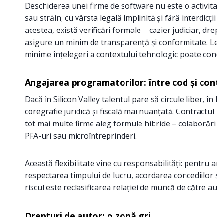
Deschiderea unei firme de software nu este o activitat
sau străin, cu vârsta legală împlinită și fără interdicți
acestea, există verificări formale – cazier judiciar, 
asigure un minim de transparență și conformitate. Le
minime înțelegeri a contextului tehnologic poate cond
Angajarea programatorilor: între cod și con
Dacă în Silicon Valley talentul pare să circule liber,
coregrafie juridică și fiscală mai nuanțată. Contract
tot mai multe firme aleg formule hibride – colaborări 
PFA-uri sau microîntreprinderi.
Această flexibilitate vine cu responsabilități: pentru a
respectarea timpului de lucru, acordarea concediilor și
riscul este reclasificarea relației de muncă de către au
Drepturi de autor: o zonă gri