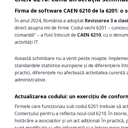
Firma de software CAEN 6210 de la 6201: o 
În anul 2024, România a adoptat
Revizuirea 3 a clas
direct asupra mii de firme. Codul vechi 6201 – cunoscu
comandă” – a fost înlocuit de
CAEN 6210
, cu o denumi
activități IT.
Această schimbare nu a venit peste noapte. Implement
standardele statistice europene și de diferențiere între
practici, diferențele nu afectează activitatea curentă
administrative.
Actualizarea codului: un exercițiu de confor
Firmele care funcționau sub codul 6201 trebuie să actua
Comerțului pentru a reflecta noul cod 6210. În teorie
hotărâre a asociaților și un act adițional. În practică,
sunt modificate și alte informații) și o întrerupere t