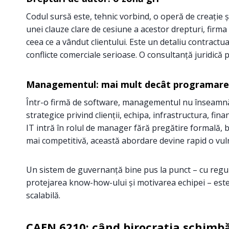
Codul sursă este, tehnic vorbind, o operă de creație și
unei clauze clare de cesiune a acestor drepturi, firma
ceea ce a vândut clientului. Este un detaliu contract
conflicte comerciale serioase. O consultanță juridică p
Managementul: mai mult decât programare 
Într-o firmă de software, managementul nu înseamnă 
strategice privind clienții, echipa, infrastructura, fin
IT intră în rolul de manager fără pregătire formală, b
mai competitivă, această abordare devine rapid o vuln
Un sistem de guvernanță bine pus la punct – cu reguli
protejarea know-how-ului și motivarea echipei – este
scalabilă.
CAEN 6210: când birocrația schimb