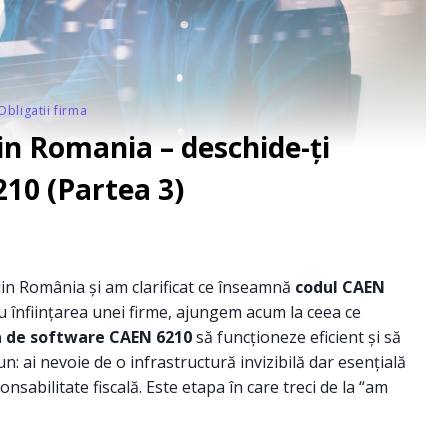
Obligatii firma
n Romania – deschide-ți
10 (Partea 3)
din România și am clarificat ce înseamnă
codul CAEN
ru înființarea unei firme, ajungem acum la ceea ce
a de software CAEN 6210
să funcționeze eficient și să
: ai nevoie de o infrastructură invizibilă dar esențială
onsabilitate fiscală. Este etapa în care treci de la “am