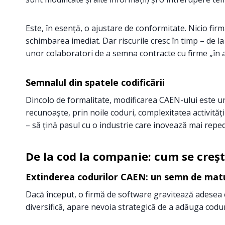
Este, în esență, o ajustare de conformitate. Nicio fi
schimbarea imediat. Dar riscurile cresc în timp – de 
unor colaboratori de a semna contracte cu firme „în 
Semnalul din spatele codificării
Dincolo de formalitate, modificarea CAEN-ului este un
recunoaște, prin noile coduri, complexitatea activități
– să țină pasul cu o industrie care inovează mai reped
De la cod la companie: cum se creș
Extinderea codurilor CAEN: un semn de mat
Dacă început, o firmă de software gravitează adesea 
diversifică, apare nevoia strategică de a adăuga codu