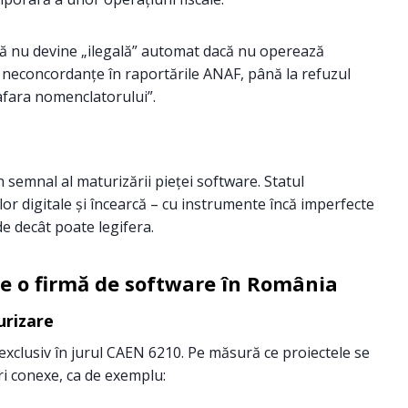
rmă nu devine „ilegală” automat dacă nu operează
la neconcordanțe în raportările ANAF, până la refuzul
afara nomenclatorului”.
 semnal al maturizării pieței software. Statul
lor digitale și încearcă – cu instrumente încă imperfecte
e decât poate legifera.
te o firmă de software în România
urizare
exclusiv în jurul CAEN 6210. Pe măsură ce proiectele se
ri conexe, ca de exemplu: