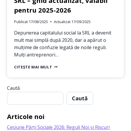
SRL – ghid actualizat, valabil
pentru 2025-2026
Publicat
17/08/2025
Actualizat
17/09/2025
Depunerea capitalului social la SRL a devenit
mult mai simplă după 2020, dar a apărut o
mulțime de confuzie legată de noile reguli.
Mulți antreprenori…
DEPUNEREA
CITEȘTE MAI MULT
CAPITALULUI
SOCIAL
LA
Caută
SRL
–
Caută
GHID
ACTUALIZAT,
VALABIL
Articole noi
PENTRU
2025-
Cesiune Părți Sociale 2026: Reguli Noi și Riscuri
2026