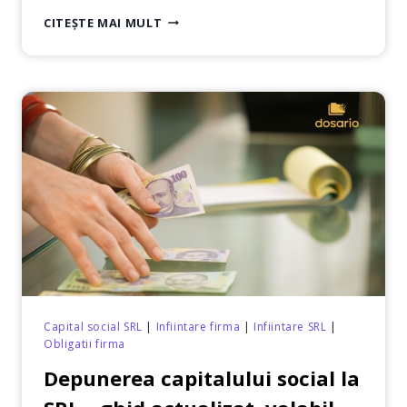
APORT
CITEȘTE MAI MULT
ÎN
NUMERAR
SAU
ÎN
NATURĂ?
MODALITĂȚILE
DIFERITE
DE
DEPUNERE
A
CAPITALULUI
SOCIAL.
Capital social SRL
|
Infiintare firma
|
Infiintare SRL
|
Obligatii firma
Depunerea capitalului social la