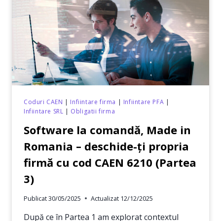
IDEE
LA
BUSINESS
ÎN
CÂTEVA
ZILE
Coduri CAEN
|
Infiintare firma
|
Infiintare PFA
|
Infiintare SRL
|
Obligatii firma
Software la comandă, Made in
Romania – deschide-ți propria
firmă cu cod CAEN 6210 (Partea
3)
Publicat
30/05/2025
Actualizat
12/12/2025
După ce în Partea 1 am explorat contextul