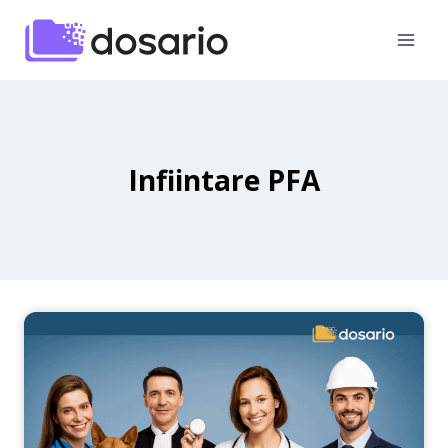
Skip
to
content
Infiintare PFA