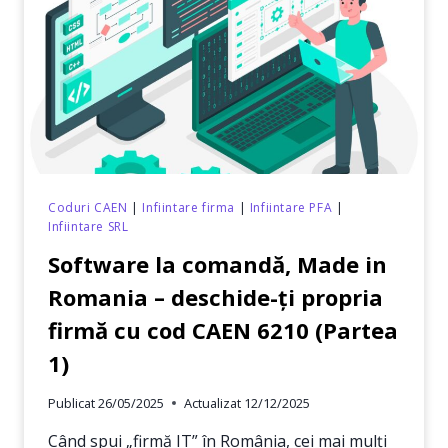
DESCHIDE-
ȚI
PROPRIA
FIRMĂ
CU
COD
CAEN
6210
(PARTEA
2)
Coduri CAEN
|
Infiintare firma
|
Infiintare PFA
|
Infiintare SRL
Software la comandă, Made in
Romania – deschide-ți propria
firmă cu cod CAEN 6210 (Partea
1)
Publicat
26/05/2025
Actualizat
12/12/2025
Când spui „firmă IT” în România, cei mai mulți