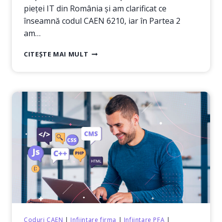
pieței IT din România și am clarificat ce
înseamnă codul CAEN 6210, iar în Partea 2
am…
SOFTWARE
CITEȘTE MAI MULT
LA
COMANDĂ,
MADE
IN
ROMANIA
–
DESCHIDE-
ȚI
PROPRIA
FIRMĂ
CU
COD
CAEN
6210
(PARTEA
3)
Coduri CAEN
|
Infiintare firma
|
Infiintare PFA
|