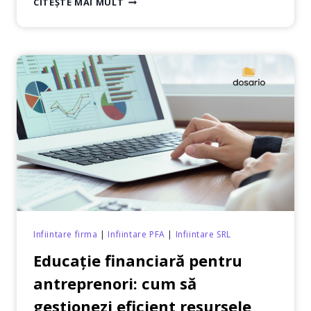
CITEȘTE MAI MULT
SRL
VS.
PFA:
CE
ALEGI
PENTRU
AFACEREA
TA?
Infiintare firma
|
Infiintare PFA
|
Infiintare SRL
Educație financiară pentru
antreprenori: cum să
gestionezi eficient resursele