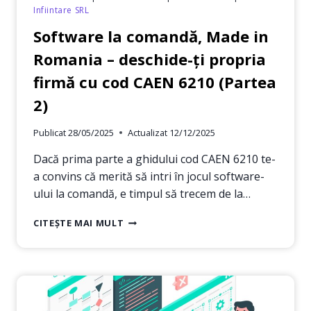
Infiintare SRL
Software la comandă, Made in
Romania – deschide-ți propria
firmă cu cod CAEN 6210 (Partea
2)
Publicat
28/05/2025
Actualizat
12/12/2025
Dacă prima parte a ghidului cod CAEN 6210 te-
a convins că merită să intri în jocul software-
ului la comandă, e timpul să trecem de la…
SOFTWARE
CITEȘTE MAI MULT
LA
COMANDĂ,
MADE
IN
ROMANIA
–