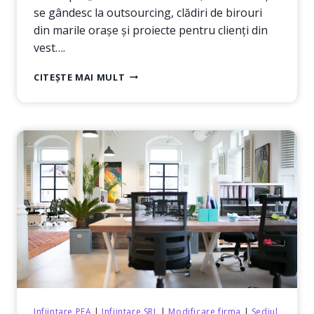
se gândesc la outsourcing, clădiri de birouri
din marile orașe și proiecte pentru clienți din
vest….
SOFTWARE
CITEȘTE MAI MULT
LA
COMANDĂ,
MADE
IN
ROMANIA
–
DESCHIDE-
ȚI
PROPRIA
FIRMĂ
CU
COD
CAEN
6210
(PARTEA
1)
Infiintare PFA
|
Infiintare SRL
|
Modificare firma
|
Sediul