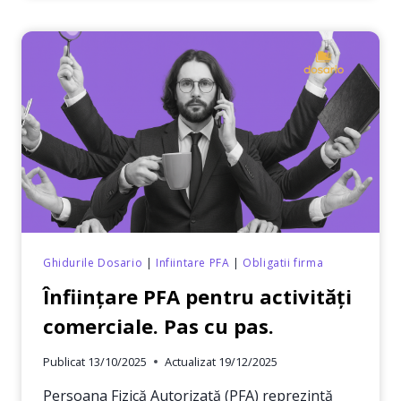
PROFESII
LIBERALE
–
PARTICULARITĂȚI
Ghidurile Dosario
|
Infiintare PFA
|
Obligatii firma
Înființare PFA pentru activități
comerciale. Pas cu pas.
Publicat
13/10/2025
Actualizat
19/12/2025
Persoana Fizică Autorizată (PFA) reprezintă