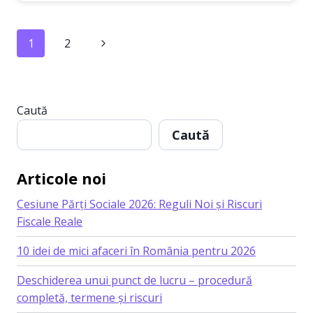
ÎȚI
TRANSFORMI
EXPERTIZA
Page
Next
1
2
ÎNTR-
O
navigation
Page
AFACERE
PROFITABILĂ:
5
Caută
IDEI
DE
Caută
CONSULTANȚĂ
ONLINE
PENTRU
Articole noi
2025
Cesiune Părți Sociale 2026: Reguli Noi și Riscuri
Fiscale Reale
10 idei de mici afaceri în România pentru 2026
Deschiderea unui punct de lucru – procedură
completă, termene și riscuri