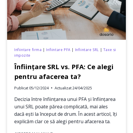
2025
Infiintare firma
|
Infiintare PFA
|
Infiintare SRL
|
Taxe si
impozite
Înființare SRL vs. PFA: Ce alegi
pentru afacerea ta?
Publicat
05/12/2024
Actualizat
24/04/2025
Decizia între înființarea unui PFA și înființarea
unui SRL poate părea complicată, mai ales
dacă ești la început de drum. În acest articol, îți
explicăm clar ce să alegi pentru afacerea ta.
ÎNFIINȚARE