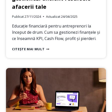
afacerii tale
Publicat
27/11/2024
Actualizat
24/04/2025
Educație financiară pentru antreprenori la
început de drum. Cum sa gestionezi finanțele și
ce înseamnă KPI, Cash Flow, profit și pierderi.
EDUCAȚIE
CITEȘTE MAI MULT
FINANCIARĂ
PENTRU
ANTREPRENORI:
CUM
SĂ
GESTIONEZI
EFICIENT
RESURSELE
AFACERII
TALE