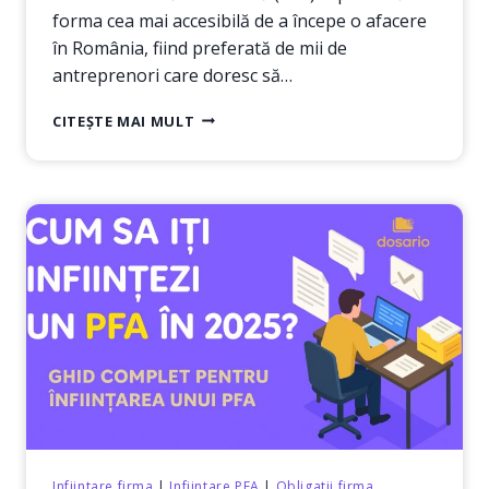
forma cea mai accesibilă de a începe o afacere
în România, fiind preferată de mii de
antreprenori care doresc să…
ÎNFIINȚARE
CITEȘTE MAI MULT
PFA
PENTRU
ACTIVITĂȚI
COMERCIALE.
PAS
CU
PAS.
Infiintare firma
|
Infiintare PFA
|
Obligatii firma