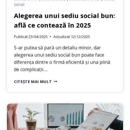
social
Alegerea unui sediu social bun:
află ce contează în 2025
Publicat
23/04/2025
Actualizat
12/12/2025
S-ar putea să pară un detaliu minor, dar
alegerea unui sediu social bun poate face
diferența dintre o firmă eficientă și una plină
de complicații….
ALEGEREA
CITEȘTE MAI MULT
UNUI
SEDIU
SOCIAL
BUN:
AFLĂ
CE
CONTEAZĂ
ÎN