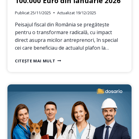
100.000 Euro din ianuarie 2026
Publicat
25/11/2025
Actualizat
19/12/2025
Peisajul fiscal din România se pregătește
pentru o transformare radicală, cu impact
direct asupra micilor antreprenori, în special
cei care beneficiau de actualul plafon la…
CUM
CITEȘTE MAI MULT
ȘI
CÂND
TE
AFECTEAZĂ
REDUCEREA
PLAFONULUI
MICRO
LA
100.000
EURO
DIN
IANUARIE