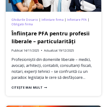
2026
Ghidurile Dosario
|
Infiintare firma
|
Infiintare PFA
|
Obligatii firma
Înființare PFA pentru profesii
liberale – particularități
Publicat
14/11/2025
Actualizat
19/12/2025
Profesioniștii din domeniile liberale – medici,
avocați, arhitecți, contabili, consultanți fiscali,
notari, experți tehnici – se confruntă cu un
paradox: legislația le cere să desfășoare…
ÎNFIINȚARE
CITEȘTE MAI MULT
PFA
PENTRU
PROFESII
LIBERALE