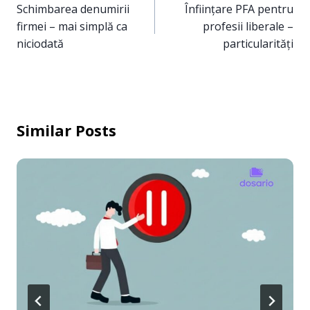
în
Schimbarea denumirii
Înființare PFA pentru
firmei – mai simplă ca
profesii liberale –
articole
niciodată
particularități
Similar Posts