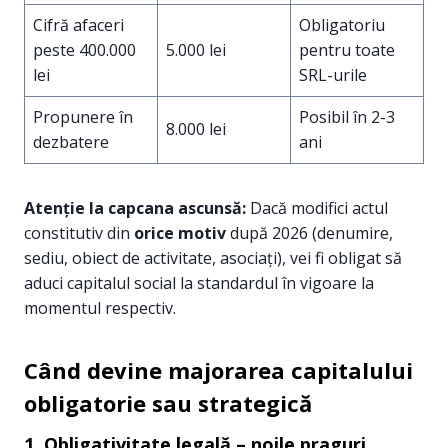
Cifră afaceri
Obligatoriu
peste 400.000
5.000 lei
pentru toate
lei
SRL-urile
Propunere în
Posibil în 2-3
8.000 lei
dezbatere
ani
Atenție la capcana ascunsă:
Dacă modifici actul
constitutiv din
orice motiv
după 2026 (denumire,
sediu, obiect de activitate, asociați), vei fi obligat să
aduci capitalul social la standardul în vigoare la
momentul respectiv.
Când devine majorarea capitalului
obligatorie sau strategică
1. Obligativitate legală – noile praguri