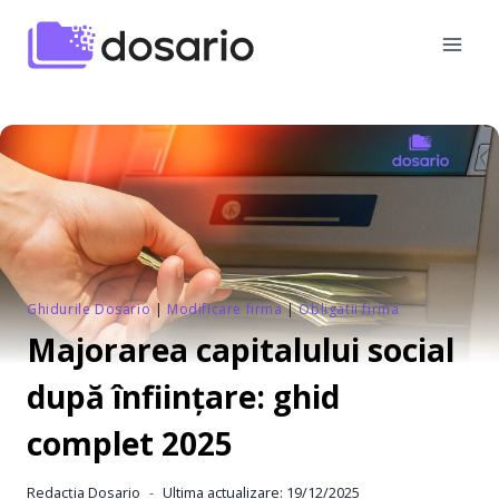
Skip
to
content
Ghidurile Dosario
|
Modificare firma
|
Obligatii firma
Majorarea capitalului social
după înființare: ghid
complet 2025
Redacția Dosario
Ultima actualizare:
19/12/2025