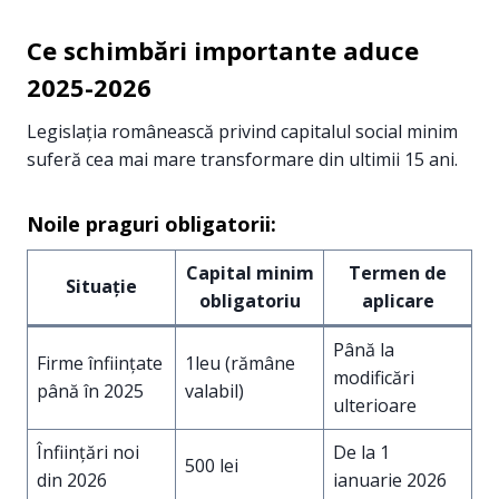
Ce schimbări importante aduce
2025-2026
Legislația românească privind capitalul social minim
suferă cea mai mare transformare din ultimii 15 ani.
Noile praguri obligatorii:
Capital minim
Termen de
Situație
obligatoriu
aplicare
Până la
Firme înființate
1leu (rămâne
modificări
până în 2025
valabil)
ulterioare
Înființări noi
De la 1
500 lei
din 2026
ianuarie 2026