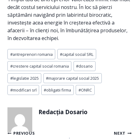
decât costul serviciului nostru. În loc să pierzi
săptămâni navigând prin labirintul birocratic,
investește acea energie în creșterea efectivă a
afacerii – în clienți noi, în îmbunătățirea produselor,
în dezvoltarea echipei.
Post
#
antreprenori romania
#
capital social SRL
Tags:
#
crestere capital social romania
#
dosario
#
legislatie 2025
#
majorare capital social 2025
#
modificari srl
#
obligatii firma
#
ONRC
Redacția Dosario
Navigare
PREVIOUS
NEXT