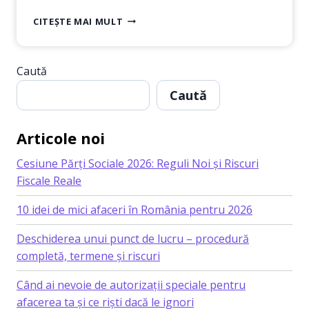
GHID
CITEȘTE MAI MULT
COMPLET
PENTRU
ÎNFIINȚAREA
Caută
UNEI
FIRME
Caută
CU
COD
CAEN 7311
Articole noi
–
AGENȚII
Cesiune Părți Sociale 2026: Reguli Noi și Riscuri
DE
Fiscale Reale
PUBLICITATE
10 idei de mici afaceri în România pentru 2026
Deschiderea unui punct de lucru – procedură
completă, termene și riscuri
Când ai nevoie de autorizații speciale pentru
afacerea ta și ce riști dacă le ignori