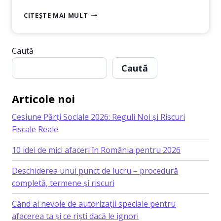
GHID
CITEȘTE MAI MULT
COMPLET
PENTRU
ÎNFIINȚAREA
Caută
UNEI
FIRME
Caută
CU
COD
CAEN 7311
Articole noi
–
AGENȚII
Cesiune Părți Sociale 2026: Reguli Noi și Riscuri
DE
Fiscale Reale
PUBLICITATE
10 idei de mici afaceri în România pentru 2026
Deschiderea unui punct de lucru – procedură
completă, termene și riscuri
Când ai nevoie de autorizații speciale pentru
afacerea ta și ce riști dacă le ignori