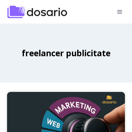
Skip
to
content
freelancer publicitate