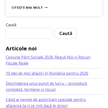
GHID
CITEȘTE MAI MULT
COMPLET
PENTRU
ÎNFIINȚAREA
Caută
UNEI
FIRME
Caută
CU
COD
CAEN 7311
Articole noi
–
AGENȚII
Cesiune Părți Sociale 2026: Reguli Noi și Riscuri
DE
Fiscale Reale
PUBLICITATE
10 idei de mici afaceri în România pentru 2026
Deschiderea unui punct de lucru – procedură
completă, termene și riscuri
Când ai nevoie de autorizații speciale pentru
afacerea ta și ce riști dacă le ignori