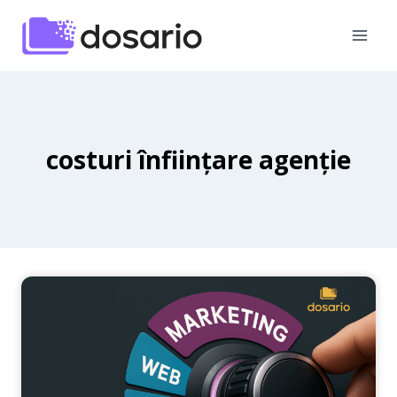
Skip
to
content
costuri înființare agenție