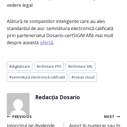
vedere legal.
Alătură-te companiilor inteligente care au ales
standardul de aur: semnătura electronică calificată
prin parteneriatul Dosario-certSIGN! Află mai mult
despre această
ofertă
.
Post
#
digitalizare
#
infiintare PFA
#
infiintare SRL
Tags:
#
semnătură electronică calificată
#
soluții cloud
Redacția Dosario
Navigare
PREVIOUS
NEXT
în
Impozitul pe dividende
Aport în numerar sau în