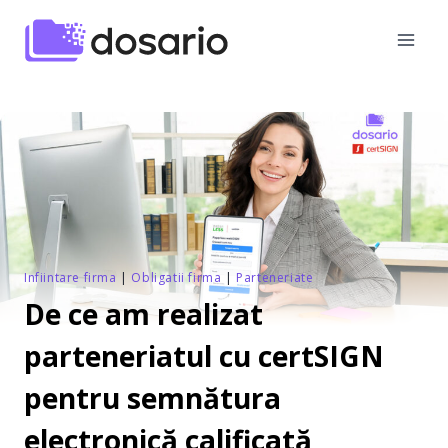
Skip
to
content
Infiintare firma
|
Obligatii firma
|
Parteneriate
De ce am realizat
parteneriatul cu certSIGN
pentru semnătura
electronică calificată