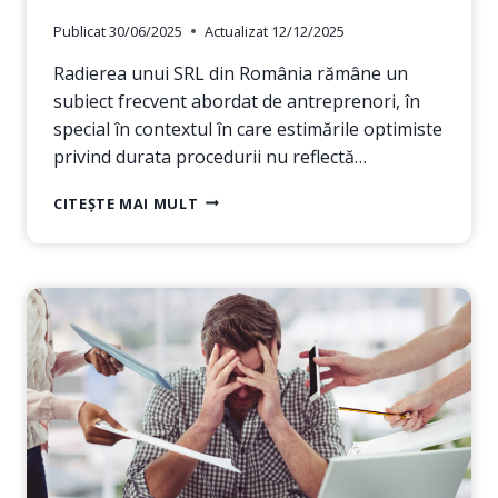
Publicat
30/06/2025
Actualizat
12/12/2025
Radierea unui SRL din România rămâne un
subiect frecvent abordat de antreprenori, în
special în contextul în care estimările optimiste
privind durata procedurii nu reflectă…
CÂT
CITEȘTE MAI MULT
DUREAZĂ
RADIEREA
UNEI
FIRME
/
SRL
–
ÎNTRE
TERMENE
LEGALE
ŞI
PRACTICĂ
ADMINISTRATIVĂ