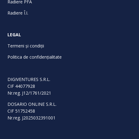
Radiere PFA
Radiere Î.I.
LEGAL
Termeni și condiții
Politica de confidențialitate
DIGIVENTURES S.R.L.
CIF 44077928
Nr.reg. J12/1761/2021
DOSARIO ONLINE S.R.L.
CIF 51752458
Nr.reg. J2025032391001