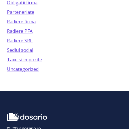
Obligatii firma
Parteneriate
Radiere firma
Radiere PFA
Radiere SRL
Sediul social
Taxe si impozite
Uncategorized
© 2023 dosario.ro