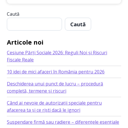
RADIERE
FIRMĂ–
Caută
PRECIZĂRI
ESENȚIALE
Caută
PRIVIND
ÎNCHIDEREA
UNEI
Articole noi
SOCIETĂȚI
Cesiune Părți Sociale 2026: Reguli Noi și Riscuri
Fiscale Reale
10 idei de mici afaceri în România pentru 2026
Deschiderea unui punct de lucru – procedură
completă, termene și riscuri
Când ai nevoie de autorizații speciale pentru
afacerea ta și ce riști dacă le ignori
Suspendare firmă sau radiere – diferențele esențiale