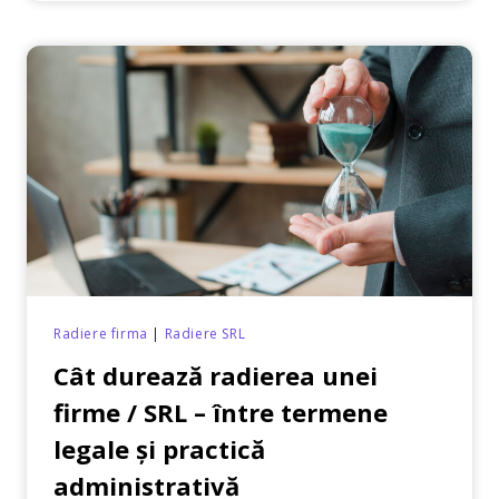
SAU
RADIERE
–
DIFERENȚELE
ESENȚIALE
Radiere firma
|
Radiere SRL
Cât durează radierea unei
firme / SRL – între termene
legale şi practică
administrativă