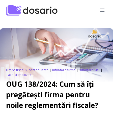
Skip
to
content
Drept fiscal și contabilitate
|
Infiintare firma
|
Infiintare SRL
|
Taxe si impozite
OUG 138/2024: Cum să îți
pregătești firma pentru
noile reglementări fiscale?