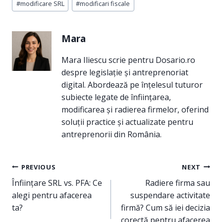
#
modificare SRL
#
modificari fiscale
Tags:
Mara
Mara Iliescu scrie pentru Dosario.ro
despre legislație și antreprenoriat
digital. Abordează pe înțelesul tuturor
subiecte legate de înființarea,
modificarea și radierea firmelor, oferind
soluții practice și actualizate pentru
antreprenorii din România.
Navigare
PREVIOUS
NEXT
în
Înființare SRL vs. PFA: Ce
Radiere firma sau
alegi pentru afacerea
suspendare activitate
articole
ta?
firmă? Cum să iei decizia
corectă pentru afacerea