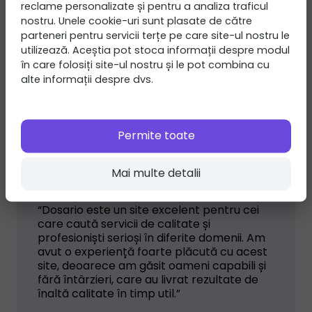
reclame personalizate și pentru a analiza traficul
nostru. Unele cookie-uri sunt plasate de către
parteneri pentru servicii terțe pe care site-ul nostru le
utilizează. Aceștia pot stoca informații despre modul
în care folosiți site-ul nostru și le pot combina cu
alte informații despre dvs.
Caliga Ion
Permite toate
CALIGA DENTAL TEH S.R.L.
Mai multe detalii
“Dosario este un site excelent pentru cei
care caută servicii de calitate și
profesioniști serioși în diferite domenii. Am
avut o experiență foarte plăcută cu acest
site, deoarece am găsit oameni capabili și
fără întârzieri, care au livrat rezultate de
înaltă calitate în timp util.”