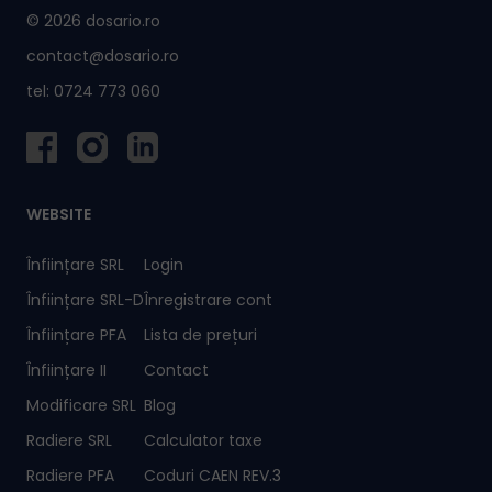
© 2026 dosario.ro
contact@dosario.ro
tel:
0724 773 060
WEBSITE
Înființare SRL
Login
Înființare SRL-D
Înregistrare cont
Înființare PFA
Lista de prețuri
Înființare II
Contact
Modificare SRL
Blog
Radiere SRL
Calculator taxe
Radiere PFA
Coduri CAEN REV.3