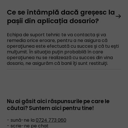
Ce se întâmplă dacă greșesc la
pașii din aplicația dosario?
Echipa de suport tehnic te va contacta și va
remedia orice eroare, pentru a ne asigura că
operațiunea este efectuată cu succes și că tu ești
mulțumit. În situația puțin probabilă în care
operațiunea nu se realizează cu succes din vina
dosario, ne asigurăm că banii îți sunt restituiți.
Nu ai găsit aici răspunsurile pe care le
căutai? Suntem aici pentru tine!
- sună-ne la
0724 773 060
- scrie-ne pe chat