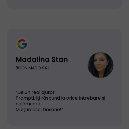
Madalina Stan
8CON MADO S.R.L
“De un real ajutor.
Prompti, îți răspund la orice întrebare și
nelămurire.
Mulțumesc, Dosario!”