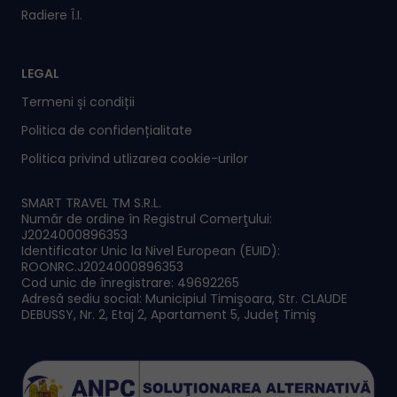
Radiere Î.I.
LEGAL
Termeni și condiții
Politica de confidențialitate
Politica privind utlizarea cookie-urilor
SMART TRAVEL TM S.R.L.
Număr de ordine în Registrul Comerţului:
J2024000896353
Identificator Unic la Nivel European (EUID):
ROONRC.J2024000896353
Cod unic de înregistrare: 49692265
Adresă sediu social: Municipiul Timişoara, Str. CLAUDE
DEBUSSY, Nr. 2, Etaj 2, Apartament 5, Județ Timiş