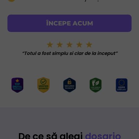
ÎNCEPE ACUM
“Super încântat de promptitudinea și
profesionalismul lor”
De ce să alegi
dosario