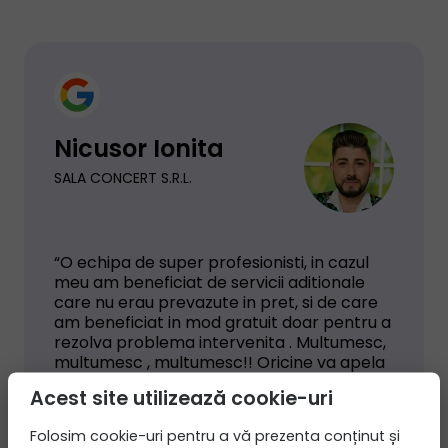
Nicusor Ionita
SALA CONCERT S.R.L.
“O echipa de super profesionisti, in cazul
meu am beneficiat de servicii aditionale
care nu erau prevazute in pret, si de care
am beneficiat in mod gratuit doar pentru a
rezolva problema intervenita . Multumesc,
multumesc , multumesc!! Oricine va apela
la Dosario va fi super incantat de
Acest site utilizează cookie-uri
promtitudinea si profesionalismul lor.”
Folosim cookie-uri pentru a vă prezenta conținut și