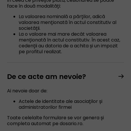
În ceea ce privește plata, cesionarea se poate
face în două modalități:
La valoarea nominală a părților, adică
valoarea menționată în actul constitutiv al
societății.
La o valoare mai mare decât valoarea
menționată în actul constitutiv. În acest caz,
cedenții au datoria de a achita și un impozit
pe profitul realizat.
De ce acte am nevoie?
Ai nevoie doar de:
Actele de identitate ale asociaților și
administratorilor firmei
Toate celelalte formulare se vor genera și
completa automat pe dosario.ro.